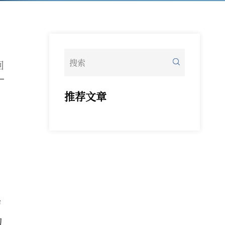
回
推荐文章
结
的